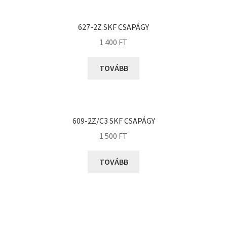
KOYO
Megadyne
627-2Z SKF CSAPÁGY
MGK
1 400
FT
MGM
Mitsuboshi
TOVÁBB
MSC
Nachi
NIS
609-2Z/C3 SKF CSAPÁGY
NMB
1 500
FT
NSK
TOVÁBB
NTN
Optibelt
PERMAGLIDE
PowerBelt