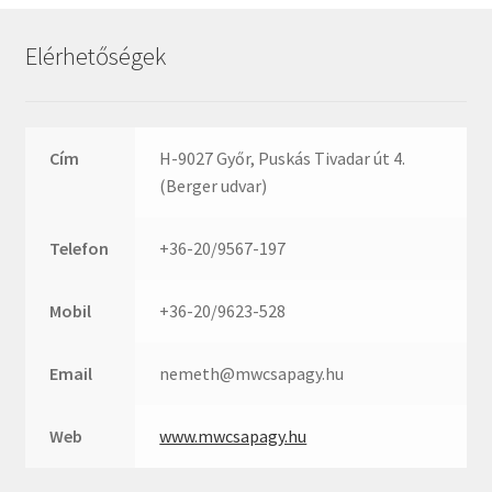
Rexroth
Roulunds
Elérhetőségek
Rubena
SKF
SNR
Cím
H-9027 Győr, Puskás Tivadar út 4.
SWR
(Berger udvar)
teCom
Telefon
+36-20/9567-197
Temapack
TOPROL
Mobil
+36-20/9623-528
URB
WEST
Email
nemeth@mwcsapagy.hu
WSW
WUH
Web
www.mwcsapagy.hu
ZKL