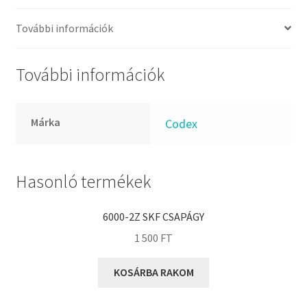
FKM
GLY
További információk
Goodyear
HCH
További információk
Hutchinson
IBB
Márka
Codex
IBC
IBU
IKO
Hasonló termékek
INA
6000-2Z SKF CSAPÁGY
INT
1 500
FT
KBS
KG
KOSÁRBA RAKOM
KML