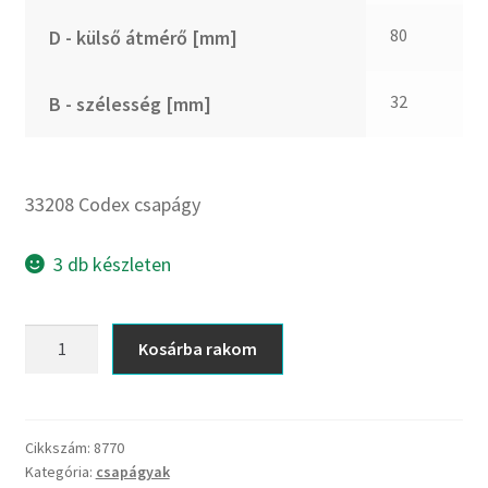
CX
80
D - külső átmérő [mm]
Dichtomatik
DKF
32
B - szélesség [mm]
DTE
E.v.
Elatech
33208 Codex csapágy
ESE
Excelbelt
3 db készleten
EZO
FAG
33208
Kosárba rakom
FAG
Codex
FBJ
csapágy
mennyiség
FK
Cikkszám:
8770
FKL
Kategória:
csapágyak