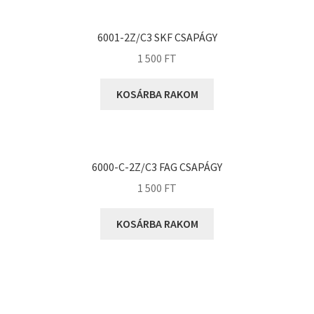
KOYO
Megadyne
6001-2Z/C3 SKF CSAPÁGY
MGK
1 500
FT
MGM
Mitsuboshi
KOSÁRBA RAKOM
MSC
Nachi
NIS
6000-C-2Z/C3 FAG CSAPÁGY
NMB
1 500
FT
NSK
KOSÁRBA RAKOM
NTN
Optibelt
PERMAGLIDE
PowerBelt