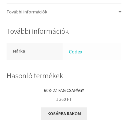
FKM
GLY
További információk
Goodyear
HCH
További információk
Hutchinson
IBB
Márka
Codex
IBC
IBU
IKO
Hasonló termékek
INA
608-2Z FAG CSAPÁGY
INT
1 360
FT
KBS
KG
KOSÁRBA RAKOM
KML