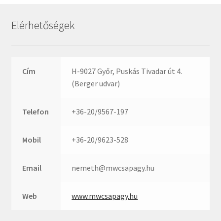
Rexroth
Roulunds
Elérhetőségek
Rubena
SKF
SNR
Cím
H-9027 Győr, Puskás Tivadar út 4.
SWR
(Berger udvar)
teCom
Telefon
+36-20/9567-197
Temapack
TOPROL
Mobil
+36-20/9623-528
URB
WEST
Email
nemeth@mwcsapagy.hu
WSW
WUH
Web
www.mwcsapagy.hu
ZKL