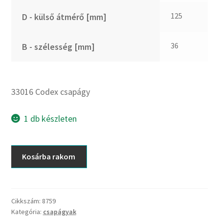
CX
125
D - külső átmérő [mm]
Dichtomatik
DKF
36
B - szélesség [mm]
DTE
E.v.
Elatech
33016 Codex csapágy
ESE
Excelbelt
1 db készleten
EZO
FAG
33016
Kosárba rakom
FAG
Codex
FBJ
csapágy
mennyiség
FK
Cikkszám:
8759
FKL
Kategória:
csapágyak