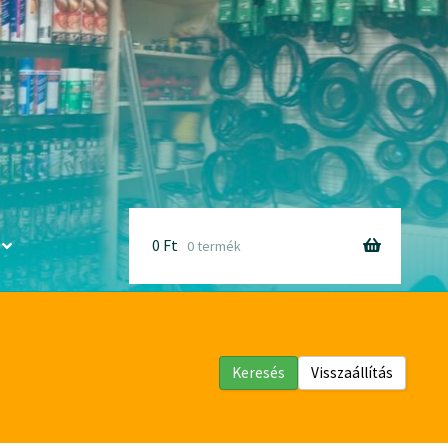
0
Ft
0 termék
Keresés
Visszaállítás