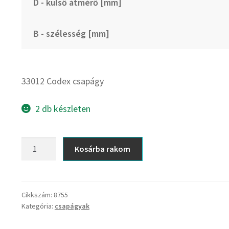
D - külső átmérő [mm]
B - szélesség [mm]
33012 Codex csapágy
2 db készleten
33012
Kosárba rakom
Codex
csapágy
mennyiség
Cikkszám:
8755
Kategória:
csapágyak