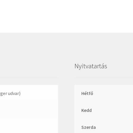
Megadyne
MGK
MGM
Mitsuboshi
MSC
Nachi
NIS
Nyitvatartás
NMB
NSK
NTN
rger udvar)
Hétfő
Optibelt
Kedd
PERMAGLIDE
PowerBelt
Szerda
Rexroth