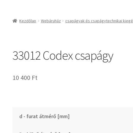
csapágyak és csapágy
csapágyak
Kezdőlap
Webáruház
csapágyak és csapágytechnikai kiegé
csapágyegységek
csapágyházak
csapágytartozékok
33012 Codex csapágy
hajtástechnikai termé
fogaskerekek, foga
agyas- és lapláncke
10 400
Ft
szíjak, ékszíjak
lineáris technika
szimeringek, tömítés
zégergyűrűk
d - furat átmérő [mm]