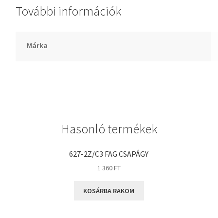
További információk
GLY
Goodyear
HCH
Márka
Hutchinson
IBB
IBC
IBU
IKO
Hasonló termékek
INA
INT
627-2Z/C3 FAG CSAPÁGY
KBS
1 360
FT
KG
KOSÁRBA RAKOM
KML
KOYO