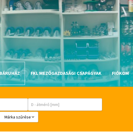
BÁRUHÁZ
FKL MEZŐGAZDASÁGI CSAPÁGYAK
FIÓKOM
Márka szűrése
BABSL