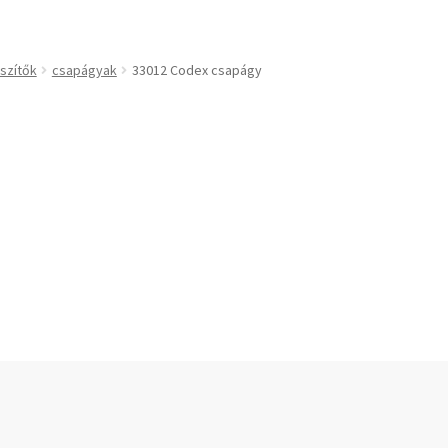
technikai kiegészítők
Bando
BECO
szítők
csapágyak
33012 Codex csapágy
CBF-SNH
CDX
CHF
kek
CHI
slécek
CMB
rekek
Codex
Codex Extreme
COM-A
ek
Concar
Contitech
Corteco
CX