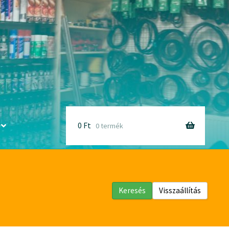
0
Ft
0 termék
Keresés
Visszaállítás