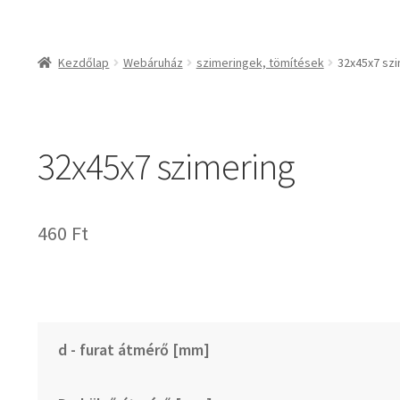
csapágyak és csapágy
csapágyak
Kezdőlap
Webáruház
szimeringek, tömítések
32x45x7 sz
csapágyegységek
csapágyházak
csapágytartozékok
32x45x7 szimering
hajtástechnikai termé
fogaskerekek, foga
agyas- és lapláncke
460
Ft
szíjak, ékszíjak
lineáris technika
szimeringek, tömítés
zégergyűrűk
d - furat átmérő [mm]