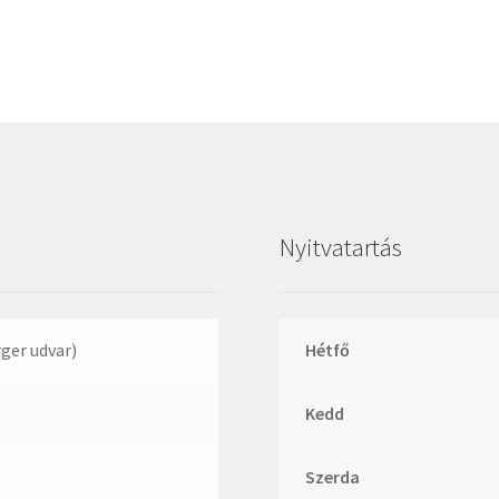
Megadyne
MGK
MGM
Mitsuboshi
MSC
Nachi
NIS
Nyitvatartás
NMB
NSK
NTN
rger udvar)
Hétfő
Optibelt
Kedd
PERMAGLIDE
PowerBelt
Szerda
Rexroth