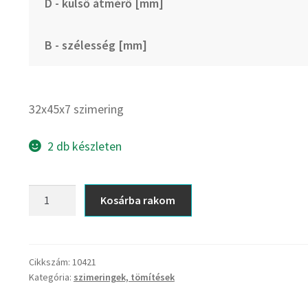
D - külső átmérő [mm]
B - szélesség [mm]
32x45x7 szimering
2 db készleten
32x45x7
Kosárba rakom
szimering
mennyiség
Cikkszám:
10421
Kategória:
szimeringek, tömítések