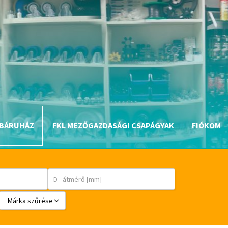
BÁRUHÁZ
FKL MEZŐGAZDASÁGI CSAPÁGYAK
FIÓKOM
Márka szűrése
BABSL