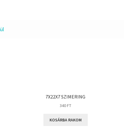
ül
7X22X7 SZIMERING
340
FT
KOSÁRBA RAKOM