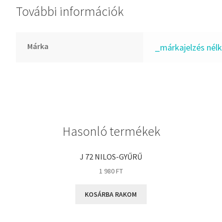
További információk
GLY
Goodyear
HCH
Márka
_márkajelzés nélk
Hutchinson
IBB
IBC
IBU
IKO
Hasonló termékek
INA
INT
J 72 NILOS-GYŰRŰ
KBS
1 980
FT
KG
KOSÁRBA RAKOM
KML
KOYO