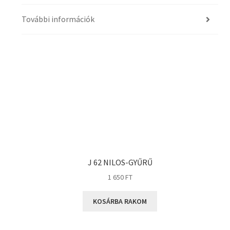
További információk
J 62 NILOS-GYŰRŰ
1 650
FT
KOSÁRBA RAKOM