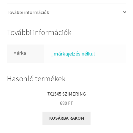
FKM
GLY
További információk
Goodyear
HCH
További információk
Hutchinson
IBB
Márka
_márkajelzés nélkül
IBC
IBU
IKO
Hasonló termékek
INA
7X15X5 SZIMERING
INT
680
FT
KBS
KG
KOSÁRBA RAKOM
KML