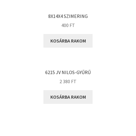
KOYO
Megadyne
8X14X4 SZIMERING
MGK
400
FT
MGM
Mitsuboshi
KOSÁRBA RAKOM
MSC
Nachi
NIS
6215 JV NILOS-GYŰRŰ
NMB
2 380
FT
NSK
KOSÁRBA RAKOM
NTN
Optibelt
PERMAGLIDE
PowerBelt