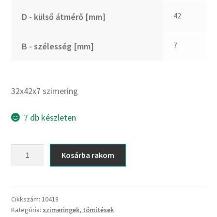
CX
42
D - külső átmérő [mm]
Dichtomatik
DKF
7
B - szélesség [mm]
DTE
E.v.
Elatech
32x42x7 szimering
ESE
Excelbelt
7 db készleten
EZO
FAG
32x42x7
Kosárba rakom
FAG
szimering
FBJ
mennyiség
FK
Cikkszám:
10418
FKL
Kategória:
szimeringek, tömítések