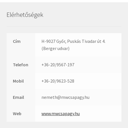
Rexroth
Roulunds
Elérhetőségek
Rubena
SKF
SNR
Cím
H-9027 Győr, Puskás Tivadar út 4.
SWR
(Berger udvar)
teCom
Telefon
+36-20/9567-197
Temapack
TOPROL
Mobil
+36-20/9623-528
URB
WEST
Email
nemeth@mwcsapagy.hu
WSW
WUH
Web
www.mwcsapagy.hu
ZKL