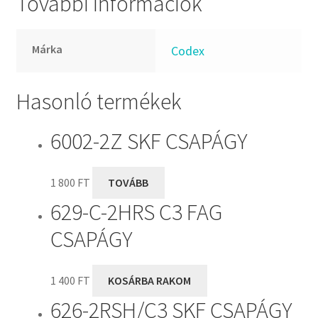
További információk
Márka
Codex
Hasonló termékek
6002-2Z SKF CSAPÁGY
1 800
FT
TOVÁBB
629-C-2HRS C3 FAG
CSAPÁGY
1 400
FT
KOSÁRBA RAKOM
626-2RSH/C3 SKF CSAPÁGY