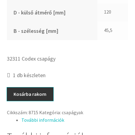
120
D - külső átmérő [mm]
45,5
B - szélesség [mm]
32311 Codex csapágy
1 db készleten
32311
Kosárba rakom
Codex
csapágy
Cikkszám:
8715
Kategória:
csapágyak
mennyiség
További információk