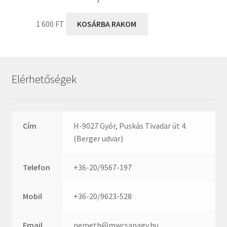
1 600
FT
KOSÁRBA RAKOM
Elérhetőségek
Cím
H-9027 Győr, Puskás Tivadar út 4.
(Berger udvar)
Telefon
+36-20/9567-197
Mobil
+36-20/9623-528
Email
nemeth@mwcsapagy.hu