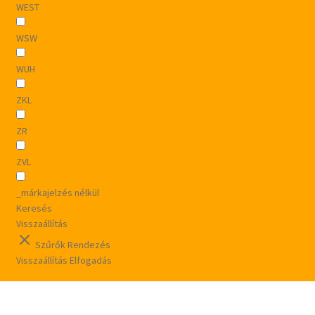
WEST
WSW
WUH
ZKL
ZR
ZVL
_márkajelzés nélkül
Keresés
Visszaállítás
Szűrők
Rendezés
Visszaállítás
Elfogadás