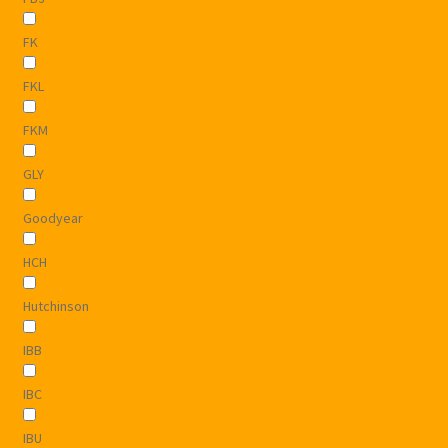
FK
FKL
FKM
GLY
Goodyear
HCH
Hutchinson
IBB
IBC
IBU