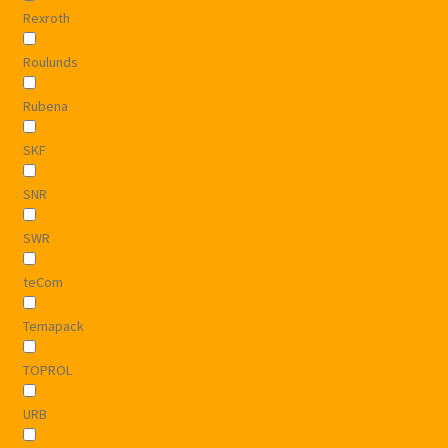
Rexroth
Roulunds
Rubena
SKF
SNR
SWR
teCom
Temapack
TOPROL
URB