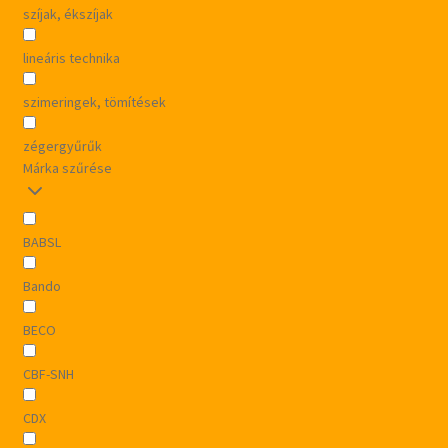
szíjak, ékszíjak
lineáris technika
szimeringek, tömítések
zégergyűrűk
Márka szűrése
BABSL
Bando
BECO
CBF-SNH
CDX