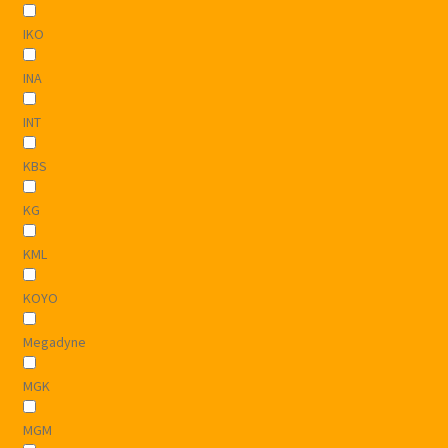
IKO
INA
INT
KBS
KG
KML
KOYO
Megadyne
MGK
MGM