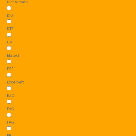
Dichtomatik
DKF
DTE
E.v.
Elatech
ESE
Excelbelt
EZO
FAG
FAG
FBJ