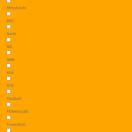
Mitsuboshi
MSC
Nachi
NIS
NMB
NSK
NTN
Optibelt
PERMAGLIDE
PowerBelt