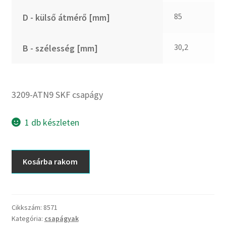
CX
85
D - külső átmérő [mm]
Dichtomatik
DKF
30,2
B - szélesség [mm]
DTE
E.v.
Elatech
3209-ATN9 SKF csapágy
ESE
Excelbelt
1 db készleten
EZO
FAG
3209-
Kosárba rakom
FAG
ATN9
FBJ
SKF
csapágy
FK
mennyiség
Cikkszám:
8571
FKL
Kategória:
csapágyak