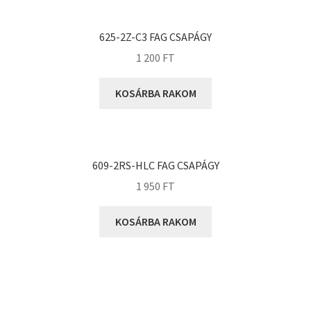
KOYO
Megadyne
625-2Z-C3 FAG CSAPÁGY
MGK
1 200
FT
MGM
Mitsuboshi
KOSÁRBA RAKOM
MSC
Nachi
NIS
609-2RS-HLC FAG CSAPÁGY
NMB
1 950
FT
NSK
KOSÁRBA RAKOM
NTN
Optibelt
PERMAGLIDE
PowerBelt