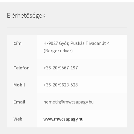
Rexroth
Roulunds
Elérhetőségek
Rubena
SKF
SNR
Cím
H-9027 Győr, Puskás Tivadar út 4.
SWR
(Berger udvar)
teCom
Telefon
+36-20/9567-197
Temapack
TOPROL
Mobil
+36-20/9623-528
URB
WEST
Email
nemeth@mwcsapagy.hu
WSW
WUH
Web
www.mwcsapagy.hu
ZKL