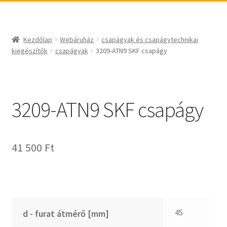
_egyéb
BABSL
csapágyak és csapágytechnikai kiegészítők
Bando
csapágyak
BECO
Kezdőlap
Webáruház
csapágyak és csapágytechnikai
csapágyegységek
CBF-SNH
kiegészítők
csapágyak
3209-ATN9 SKF csapágy
csapágyházak
CDX
csapágytartozékok
CHF
hajtástechnikai termékek
CHI
3209-ATN9 SKF csapágy
fogaskerekek, fogaslécek
CMB
agyas- és laplánckerekek
Codex
41 500
Ft
szíjak, ékszíjak
Codex Extreme
lineáris technika
COM-A
szimeringek, tömítések
Concar
zégergyűrűk
Contitech
Corteco
45
d - furat átmérő [mm]