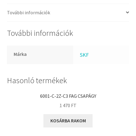
FKM
GLY
További információk
Goodyear
HCH
További információk
Hutchinson
IBB
Márka
SKF
IBC
IBU
IKO
Hasonló termékek
INA
6001-C-2Z-C3 FAG CSAPÁGY
INT
1 470
FT
KBS
KG
KOSÁRBA RAKOM
KML