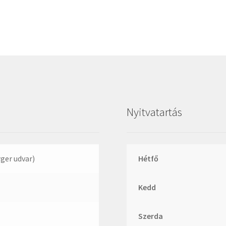
Megadyne
MGK
MGM
Mitsuboshi
MSC
Nachi
NIS
Nyitvatartás
NMB
NSK
NTN
rger udvar)
Hétfő
Optibelt
Kedd
PERMAGLIDE
PowerBelt
Szerda
Rexroth