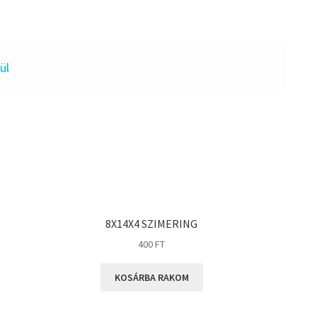
ül
8X14X4 SZIMERING
400
FT
KOSÁRBA RAKOM