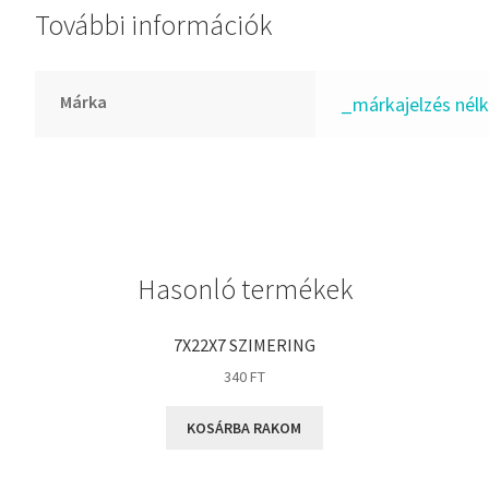
További információk
GLY
Goodyear
HCH
Márka
_márkajelzés nélk
Hutchinson
IBB
IBC
IBU
IKO
Hasonló termékek
INA
INT
7X22X7 SZIMERING
KBS
340
FT
KG
KOSÁRBA RAKOM
KML
KOYO