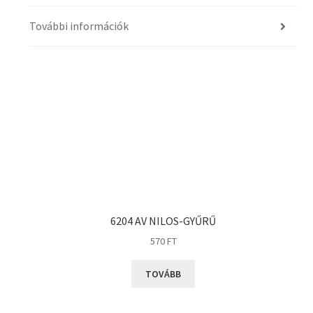
További információk
6204 AV NILOS-GYŰRŰ
570
FT
TOVÁBB