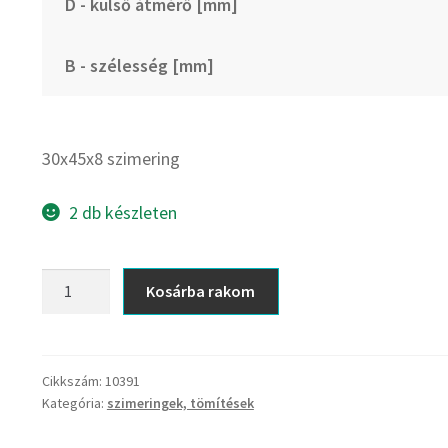
D - külső átmérő [mm]
B - szélesség [mm]
30x45x8 szimering
2 db készleten
30x45x8
Kosárba rakom
szimering
mennyiség
Cikkszám:
10391
Kategória:
szimeringek, tömítések