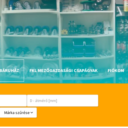
BÁRUHÁZ
FKL MEZŐGAZDASÁGI CSAPÁGYAK
FIÓKOM
Márka szűrése
BABSL