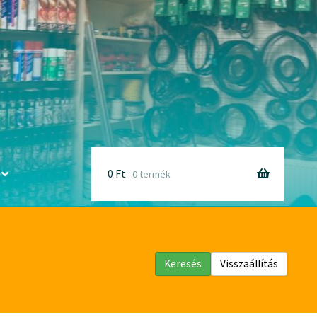
0
Ft
0 termék
Keresés
Visszaállítás