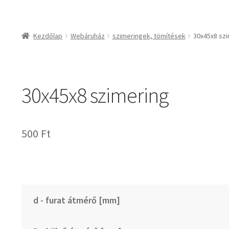
csapágyak és csapágy
csapágyak
Kezdőlap
Webáruház
szimeringek, tömítések
30x45x8 sz
csapágyegységek
csapágyházak
csapágytartozékok
30x45x8 szimering
hajtástechnikai termé
fogaskerekek, foga
agyas- és lapláncke
500
Ft
szíjak, ékszíjak
lineáris technika
szimeringek, tömítés
zégergyűrűk
d - furat átmérő [mm]