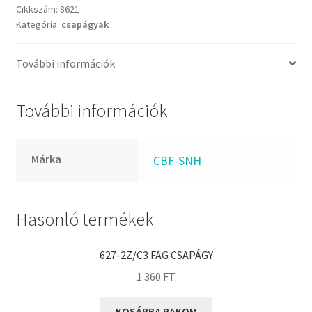
FKM
mennyiség
Cikkszám:
8621
GLY
Kategória:
csapágyak
Goodyear
További információk
HCH
Hutchinson
További információk
IBB
IBC
IBU
Márka
CBF-SNH
IKO
INA
Hasonló termékek
INT
KBS
627-2Z/C3 FAG CSAPÁGY
KG
1 360
FT
KML
KOSÁRBA RAKOM