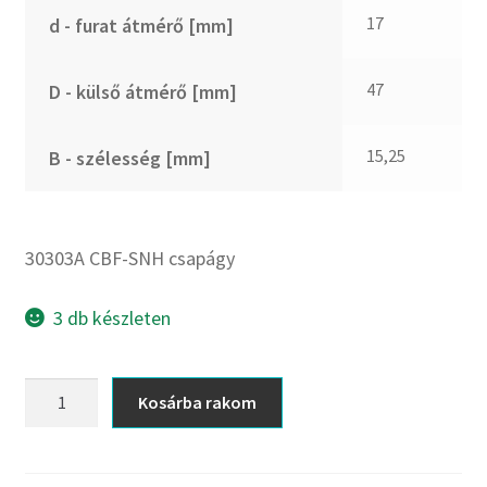
CX
17
d - furat átmérő [mm]
Dichtomatik
DKF
47
D - külső átmérő [mm]
DTE
E.v.
15,25
B - szélesség [mm]
Elatech
ESE
Excelbelt
30303A CBF-SNH csapágy
EZO
FAG
3 db készleten
FAG
FBJ
30303A
Kosárba rakom
CBF-
FK
SNH
FKL
csapágy