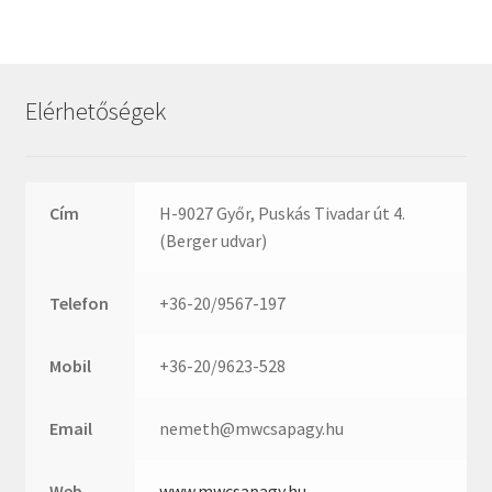
Rexroth
Roulunds
Rubena
Elérhetőségek
SKF
SNR
SWR
Cím
H-9027 Győr, Puskás Tivadar út 4.
teCom
(Berger udvar)
Temapack
TOPROL
Telefon
+36-20/9567-197
URB
WEST
Mobil
+36-20/9623-528
WSW
WUH
Email
nemeth@mwcsapagy.hu
ZKL
Web
www.mwcsapagy.hu