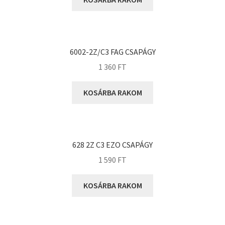
KOYO
Megadyne
MGK
MGM
6002-2Z/C3 FAG CSAPÁGY
Mitsuboshi
1 360
FT
MSC
KOSÁRBA RAKOM
Nachi
NIS
NMB
628 2Z C3 EZO CSAPÁGY
NSK
1 590
FT
NTN
Optibelt
KOSÁRBA RAKOM
PERMAGLIDE
PowerBelt