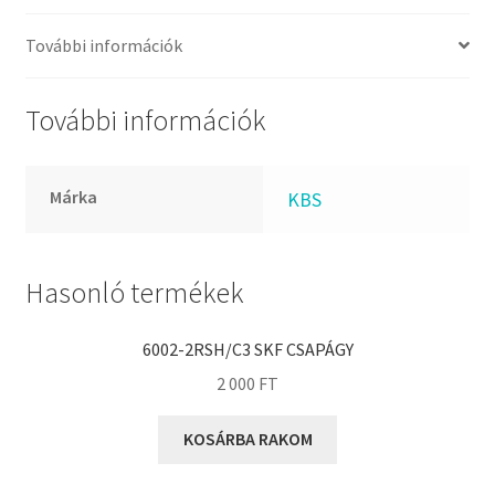
FKM
GLY
További információk
Goodyear
HCH
További információk
Hutchinson
IBB
Márka
KBS
IBC
IBU
IKO
Hasonló termékek
INA
6002-2RSH/C3 SKF CSAPÁGY
INT
2 000
FT
KBS
KG
KOSÁRBA RAKOM
KML