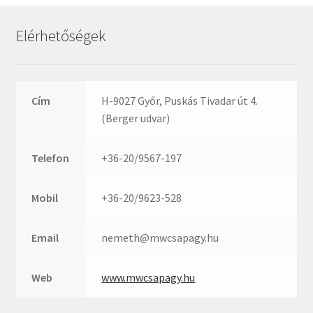
Rexroth
Roulunds
Elérhetőségek
Rubena
SKF
SNR
Cím
H-9027 Győr, Puskás Tivadar út 4.
SWR
(Berger udvar)
teCom
Telefon
+36-20/9567-197
Temapack
TOPROL
Mobil
+36-20/9623-528
URB
WEST
Email
nemeth@mwcsapagy.hu
WSW
WUH
Web
www.mwcsapagy.hu
ZKL