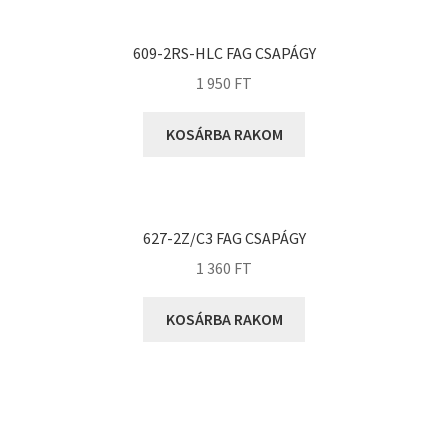
KOYO
Megadyne
609-2RS-HLC FAG CSAPÁGY
MGK
1 950
FT
MGM
Mitsuboshi
KOSÁRBA RAKOM
MSC
Nachi
NIS
627-2Z/C3 FAG CSAPÁGY
NMB
1 360
FT
NSK
KOSÁRBA RAKOM
NTN
Optibelt
PERMAGLIDE
PowerBelt