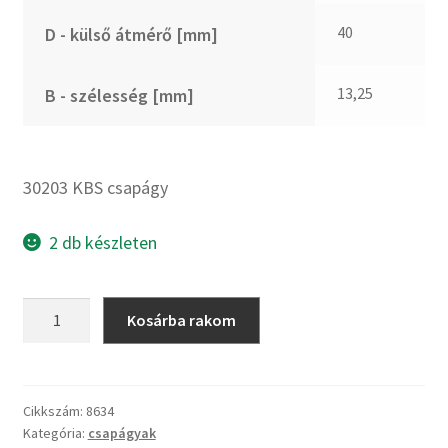
CX
40
D - külső átmérő [mm]
Dichtomatik
DKF
13,25
B - szélesség [mm]
DTE
E.v.
Elatech
30203 KBS csapágy
ESE
Excelbelt
2 db készleten
EZO
FAG
30203
Kosárba rakom
FAG
KBS
FBJ
csapágy
mennyiség
FK
Cikkszám:
8634
FKL
Kategória:
csapágyak