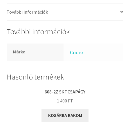
FKM
GLY
További információk
Goodyear
HCH
További információk
Hutchinson
IBB
Márka
Codex
IBC
IBU
IKO
Hasonló termékek
INA
608-2Z SKF CSAPÁGY
INT
1 400
FT
KBS
KG
KOSÁRBA RAKOM
KML