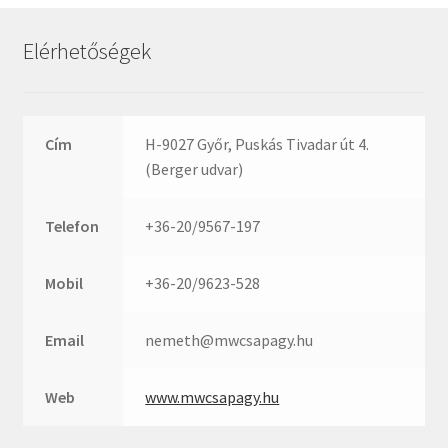
Rexroth
Roulunds
Elérhetőségek
Rubena
SKF
SNR
Cím
H-9027 Győr, Puskás Tivadar út 4.
SWR
(Berger udvar)
teCom
Telefon
+36-20/9567-197
Temapack
TOPROL
Mobil
+36-20/9623-528
URB
WEST
Email
nemeth@mwcsapagy.hu
WSW
WUH
Web
www.mwcsapagy.hu
ZKL