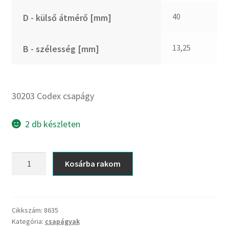
CX
40
D - külső átmérő [mm]
Dichtomatik
DKF
13,25
B - szélesség [mm]
DTE
E.v.
Elatech
30203 Codex csapágy
ESE
Excelbelt
2 db készleten
EZO
FAG
30203
Kosárba rakom
FAG
Codex
FBJ
csapágy
mennyiség
FK
Cikkszám:
8635
FKL
Kategória:
csapágyak