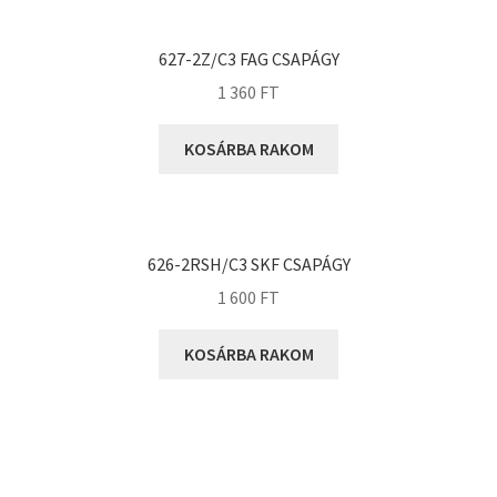
KOYO
Megadyne
627-2Z/C3 FAG CSAPÁGY
MGK
1 360
FT
MGM
Mitsuboshi
KOSÁRBA RAKOM
MSC
Nachi
NIS
626-2RSH/C3 SKF CSAPÁGY
NMB
1 600
FT
NSK
KOSÁRBA RAKOM
NTN
Optibelt
PERMAGLIDE
PowerBelt