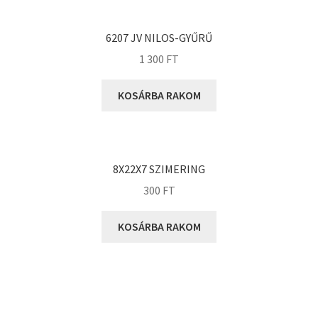
KOYO
Megadyne
6207 JV NILOS-GYŰRŰ
MGK
1 300
FT
MGM
Mitsuboshi
KOSÁRBA RAKOM
MSC
Nachi
NIS
8X22X7 SZIMERING
NMB
300
FT
NSK
KOSÁRBA RAKOM
NTN
Optibelt
PERMAGLIDE
PowerBelt