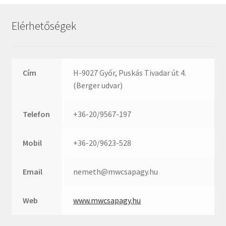
Rexroth
Roulunds
Elérhetőségek
Rubena
SKF
SNR
Cím
H-9027 Győr, Puskás Tivadar út 4.
SWR
(Berger udvar)
teCom
Telefon
+36-20/9567-197
Temapack
TOPROL
Mobil
+36-20/9623-528
URB
WEST
Email
nemeth@mwcsapagy.hu
WSW
WUH
Web
www.mwcsapagy.hu
ZKL