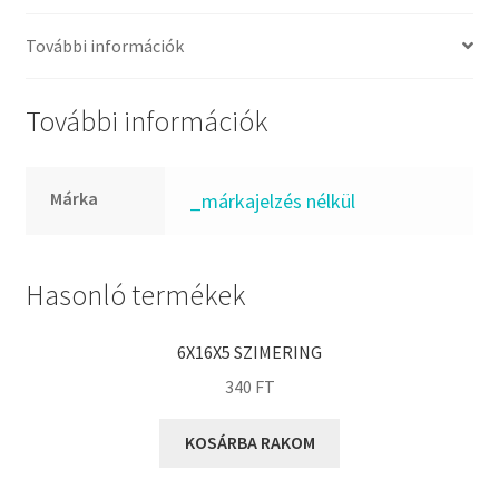
FKM
GLY
További információk
Goodyear
HCH
További információk
Hutchinson
IBB
Márka
_márkajelzés nélkül
IBC
IBU
IKO
Hasonló termékek
INA
6X16X5 SZIMERING
INT
340
FT
KBS
KG
KOSÁRBA RAKOM
KML