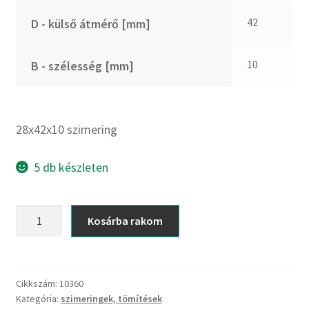
CX
42
D - külső átmérő [mm]
Dichtomatik
DKF
10
B - szélesség [mm]
DTE
E.v.
Elatech
28x42x10 szimering
ESE
Excelbelt
5 db készleten
EZO
FAG
28x42x10
Kosárba rakom
FAG
szimering
FBJ
mennyiség
FK
Cikkszám:
10360
FKL
Kategória:
szimeringek, tömítések