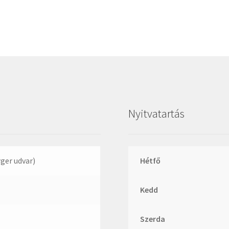
Megadyne
MGK
MGM
Mitsuboshi
MSC
Nachi
NIS
Nyitvatartás
NMB
NSK
NTN
rger udvar)
Hétfő
Optibelt
Kedd
PERMAGLIDE
PowerBelt
Szerda
Rexroth