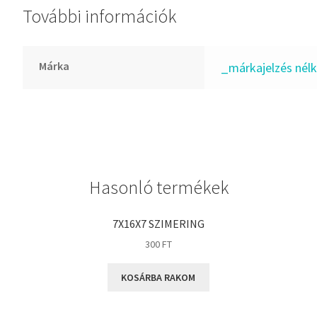
További információk
GLY
Goodyear
HCH
Márka
_márkajelzés nélk
Hutchinson
IBB
IBC
IBU
IKO
Hasonló termékek
INA
INT
7X16X7 SZIMERING
KBS
300
FT
KG
KOSÁRBA RAKOM
KML
KOYO