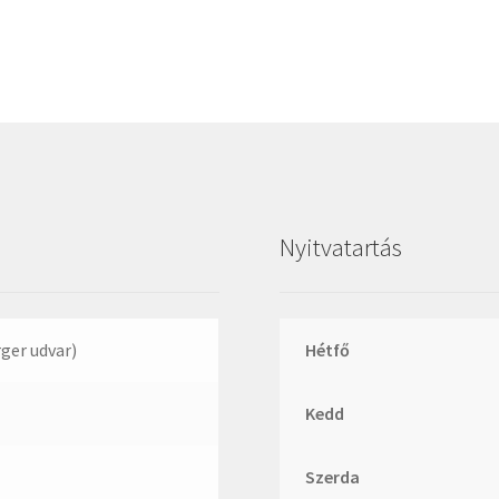
Megadyne
MGK
MGM
Mitsuboshi
MSC
Nachi
NIS
Nyitvatartás
NMB
NSK
NTN
rger udvar)
Hétfő
Optibelt
Kedd
PERMAGLIDE
PowerBelt
Szerda
Rexroth