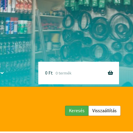
0
Ft
0 termék
Keresés
Visszaállítás