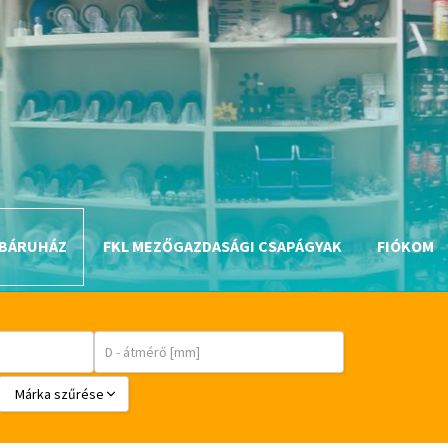
BÁRUHÁZ
FKL MEZŐGAZDASÁGI CSAPÁGYAK
FIÓKOM
Márka szűrése
BABSL