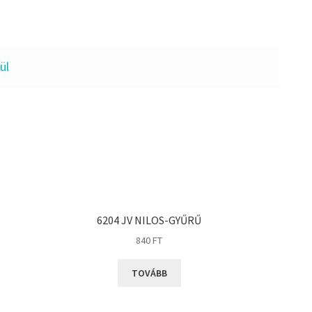
ül
6204 JV NILOS-GYŰRŰ
840
FT
TOVÁBB