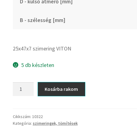
D - külső átmérő [mm]
B - szélesség [mm]
25x47x7 szimering VITON
5 db készleten
25x47x7
Kosárba rakom
szimering
VITON
mennyiség
Cikkszám:
10322
Kategória:
szimeringek, tömítések