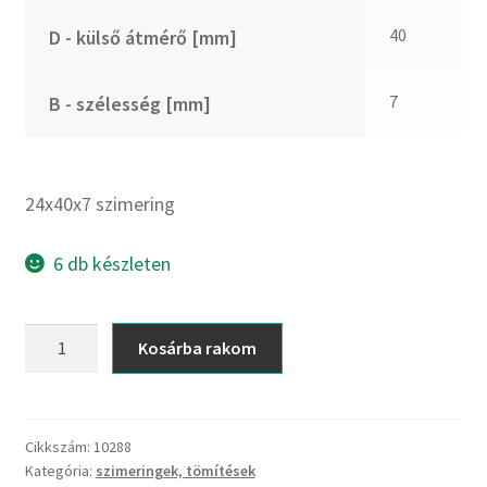
CX
40
D - külső átmérő [mm]
Dichtomatik
DKF
7
B - szélesség [mm]
DTE
E.v.
Elatech
24x40x7 szimering
ESE
Excelbelt
6 db készleten
EZO
FAG
24x40x7
Kosárba rakom
FAG
szimering
FBJ
mennyiség
FK
Cikkszám:
10288
FKL
Kategória:
szimeringek, tömítések