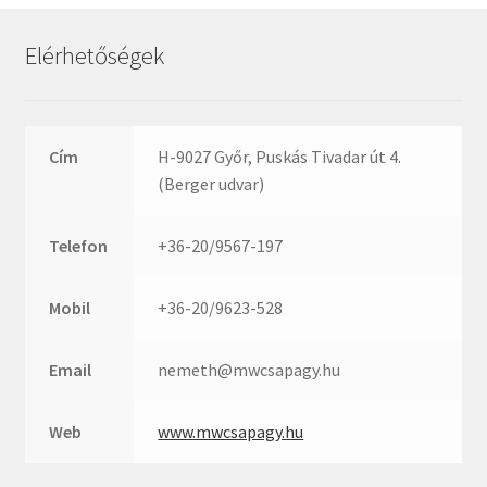
Rexroth
Roulunds
Elérhetőségek
Rubena
SKF
SNR
Cím
H-9027 Győr, Puskás Tivadar út 4.
SWR
(Berger udvar)
teCom
Telefon
+36-20/9567-197
Temapack
TOPROL
Mobil
+36-20/9623-528
URB
WEST
Email
nemeth@mwcsapagy.hu
WSW
WUH
Web
www.mwcsapagy.hu
ZKL