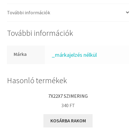
FKM
GLY
További információk
Goodyear
HCH
További információk
Hutchinson
IBB
Márka
_márkajelzés nélkül
IBC
IBU
IKO
Hasonló termékek
INA
7X22X7 SZIMERING
INT
340
FT
KBS
KG
KOSÁRBA RAKOM
KML