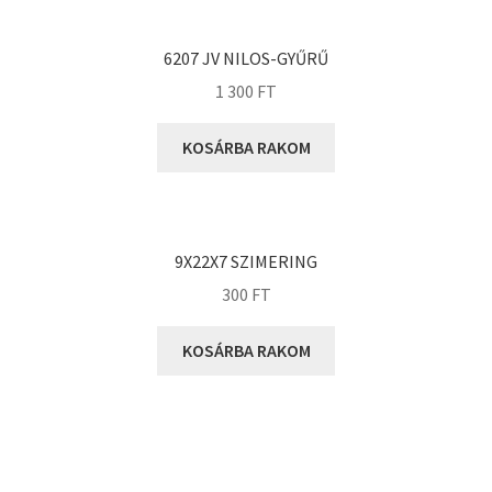
KOYO
Megadyne
6207 JV NILOS-GYŰRŰ
MGK
1 300
FT
MGM
Mitsuboshi
KOSÁRBA RAKOM
MSC
Nachi
NIS
9X22X7 SZIMERING
NMB
300
FT
NSK
KOSÁRBA RAKOM
NTN
Optibelt
PERMAGLIDE
PowerBelt