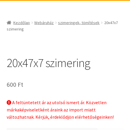
_egyéb
BABSL
csapágyak és csapágytechnikai kiegészítők
Bando
csapágyak
BECO
Kezdőlap
Webáruház
szimeringek, tömítések
20x47x7
csapágyegységek
CBF-SNH
szimering
csapágyházak
CDX
csapágytartozékok
CHF
hajtástechnikai termékek
CHI
20x47x7 szimering
fogaskerekek, fogaslécek
CMB
agyas- és laplánckerekek
Codex
600
Ft
szíjak, ékszíjak
Codex Extreme
lineáris technika
COM-A
A feltüntetett ár az utolsó ismert ár. Közvetlen
szimeringek, tömítések
Concar
márkaképviseletként áraink az import miatt
zégergyűrűk
Contitech
változhatnak. Kérjük, érdeklődjön elérhetőségeinken!
Corteco