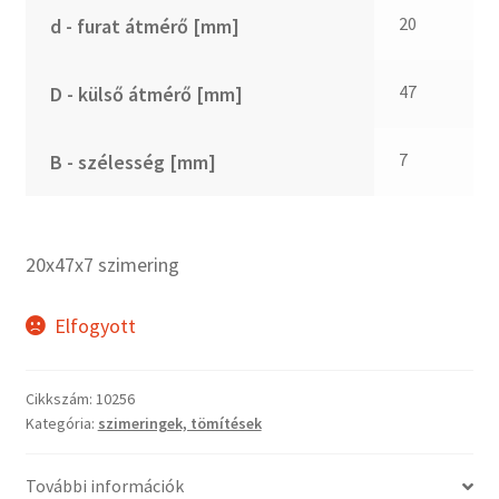
CX
20
d - furat átmérő [mm]
Dichtomatik
DKF
47
D - külső átmérő [mm]
DTE
E.v.
7
B - szélesség [mm]
Elatech
ESE
Excelbelt
20x47x7 szimering
EZO
FAG
Elfogyott
FAG
FBJ
Cikkszám:
10256
Kategória:
szimeringek, tömítések
FK
FKL
További információk