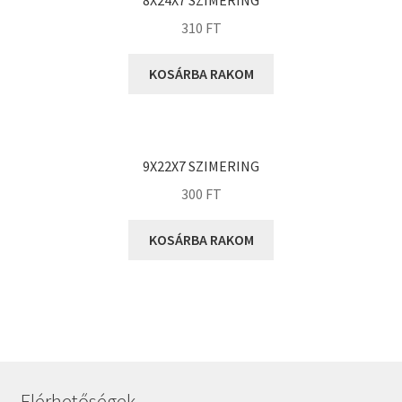
8X24X7 SZIMERING
KOYO
310
FT
Megadyne
MGK
KOSÁRBA RAKOM
MGM
Mitsuboshi
MSC
9X22X7 SZIMERING
Nachi
300
FT
NIS
NMB
KOSÁRBA RAKOM
NSK
NTN
Optibelt
PERMAGLIDE
PowerBelt
Elérhetőségek