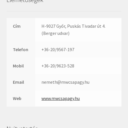
Rexroth
Roulunds
Rubena
Cím
H-9027 Győr, Puskás Tivadar út 4.
SKF
(Berger udvar)
SNR
SWR
Telefon
+36-20/9567-197
teCom
Temapack
Mobil
+36-20/9623-528
TOPROL
Email
nemeth@mwcsapagy.hu
URB
WEST
Web
www.mwcsapagy.hu
WSW
WUH
ZKL