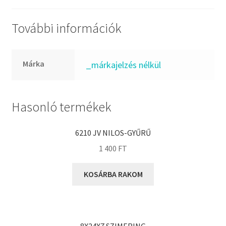
FKM
GLY
További információk
Goodyear
HCH
Márka
_márkajelzés nélkül
Hutchinson
IBB
IBC
Hasonló termékek
IBU
IKO
6210 JV NILOS-GYŰRŰ
INA
1 400
FT
INT
KOSÁRBA RAKOM
KBS
KG
KML