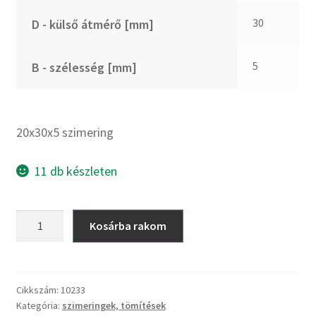
CX
30
D - külső átmérő [mm]
Dichtomatik
DKF
5
B - szélesség [mm]
DTE
E.v.
Elatech
20x30x5 szimering
ESE
Excelbelt
11 db készleten
EZO
FAG
20x30x5
Kosárba rakom
FAG
szimering
FBJ
mennyiség
FK
Cikkszám:
10233
FKL
Kategória:
szimeringek, tömítések