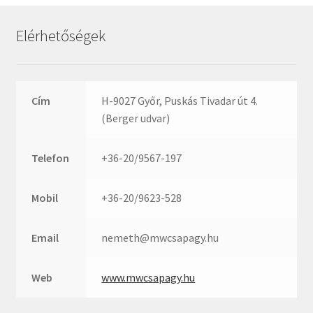
Rexroth
Roulunds
Elérhetőségek
Rubena
SKF
SNR
Cím
H-9027 Győr, Puskás Tivadar út 4.
SWR
(Berger udvar)
teCom
Telefon
+36-20/9567-197
Temapack
TOPROL
Mobil
+36-20/9623-528
URB
WEST
Email
nemeth@mwcsapagy.hu
WSW
WUH
Web
www.mwcsapagy.hu
ZKL