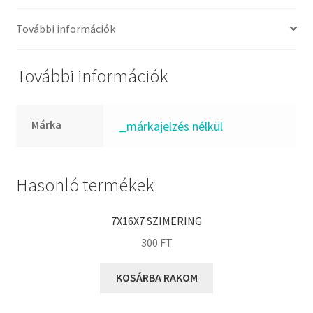
FKM
GLY
További információk
Goodyear
HCH
További információk
Hutchinson
IBB
Márka
_márkajelzés nélkül
IBC
IBU
IKO
Hasonló termékek
INA
7X16X7 SZIMERING
INT
300
FT
KBS
KG
KOSÁRBA RAKOM
KML