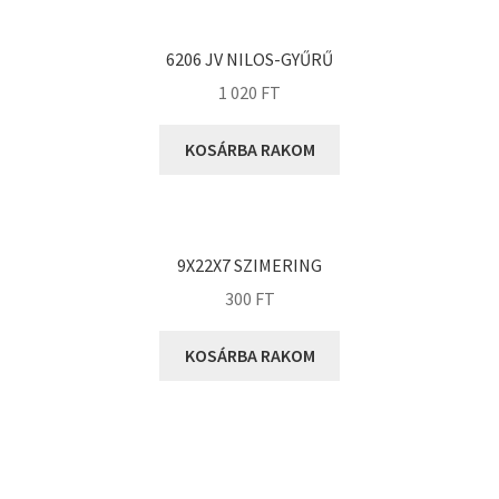
KOYO
Megadyne
6206 JV NILOS-GYŰRŰ
MGK
1 020
FT
MGM
Mitsuboshi
KOSÁRBA RAKOM
MSC
Nachi
NIS
9X22X7 SZIMERING
NMB
300
FT
NSK
KOSÁRBA RAKOM
NTN
Optibelt
PERMAGLIDE
PowerBelt