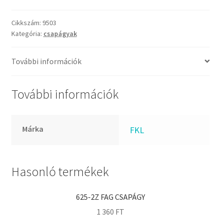
KOYO
csapágy
Megadyne
mennyiség
Cikkszám:
9503
MGK
Kategória:
csapágyak
MGM
További információk
Mitsuboshi
MSC
További információk
Nachi
NIS
NMB
Márka
FKL
NSK
NTN
Hasonló termékek
Optibelt
PERMAGLIDE
625-2Z FAG CSAPÁGY
PowerBelt
1 360
FT