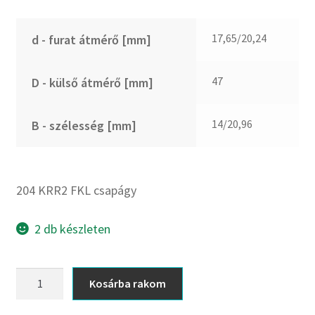
FKM
GLY
17,65/20,24
d - furat átmérő [mm]
Goodyear
HCH
47
D - külső átmérő [mm]
Hutchinson
IBB
14/20,96
B - szélesség [mm]
IBC
IBU
IKO
204 KRR2 FKL csapágy
INA
INT
2 db készleten
KBS
KG
204
Kosárba rakom
KRR2
KML
FKL