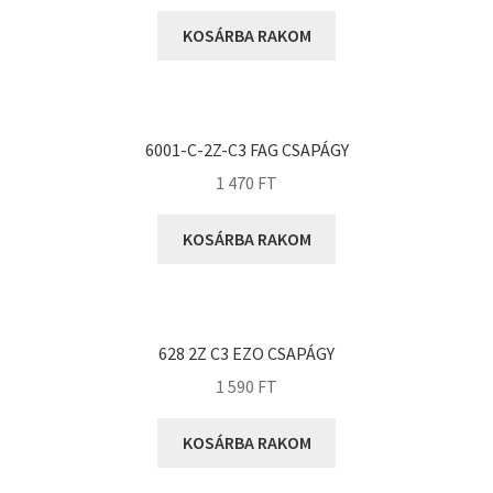
Rexroth
KOSÁRBA RAKOM
Roulunds
Rubena
SKF
SNR
6001-C-2Z-C3 FAG CSAPÁGY
SWR
1 470
FT
teCom
KOSÁRBA RAKOM
Temapack
TOPROL
URB
628 2Z C3 EZO CSAPÁGY
WEST
1 590
FT
WSW
WUH
KOSÁRBA RAKOM
ZKL