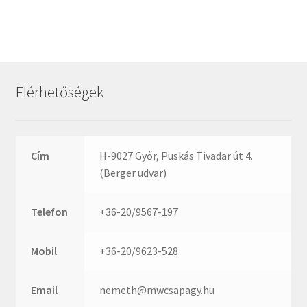
ZR
ZVL
_márkajelzés nélkül
Elérhetőségek
Cím
H-9027 Győr, Puskás Tivadar út 4.
(Berger udvar)
Telefon
+36-20/9567-197
Mobil
+36-20/9623-528
Email
nemeth@mwcsapagy.hu