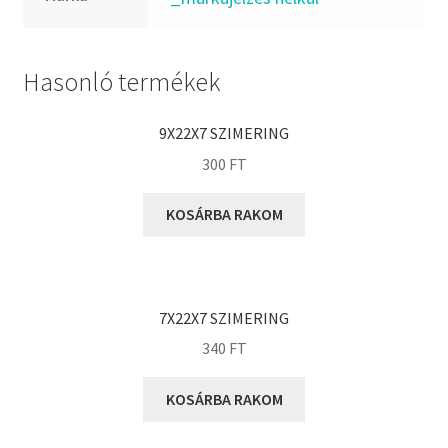
FKM
GLY
Goodyear
Hasonló termékek
HCH
Hutchinson
9X22X7 SZIMERING
IBB
300
FT
IBC
KOSÁRBA RAKOM
IBU
IKO
INA
7X22X7 SZIMERING
INT
340
FT
KBS
KG
KOSÁRBA RAKOM
KML