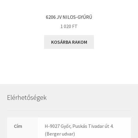
KOYO
Megadyne
6206 JV NILOS-GYŰRŰ
MGK
1 020
FT
MGM
Mitsuboshi
KOSÁRBA RAKOM
MSC
Nachi
NIS
NMB
NSK
Elérhetőségek
NTN
Optibelt
PERMAGLIDE
Cím
H-9027 Győr, Puskás Tivadar út 4.
PowerBelt
(Berger udvar)