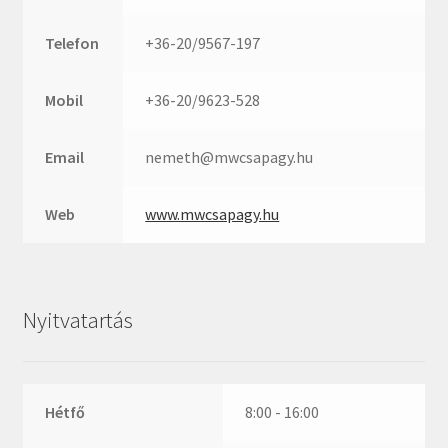
Rexroth
Roulunds
Telefon
+36-20/9567-197
Rubena
SKF
Mobil
+36-20/9623-528
SNR
Email
nemeth@mwcsapagy.hu
SWR
teCom
Web
www.mwcsapagy.hu
Temapack
TOPROL
URB
Nyitvatartás
WEST
WSW
WUH
Hétfő
8:00 - 16:00
ZKL