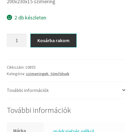
CX
200x230x15 szimering
Dichtomatik
2 db készleten
DKF
DTE
200x230x15
E.v.
Kosárba rakom
szimering
Elatech
mennyiség
ESE
Excelbelt
Cikkszám:
10855
Kategória:
szimeringek, tömítések
EZO
FAG
További információk
FAG
FBJ
További információk
FK
FKL
Márka
_márkajelzés nélkül