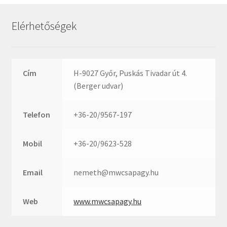
Rexroth
Roulunds
Elérhetőségek
Rubena
SKF
SNR
Cím
H-9027 Győr, Puskás Tivadar út 4.
SWR
(Berger udvar)
teCom
Telefon
+36-20/9567-197
Temapack
TOPROL
Mobil
+36-20/9623-528
URB
WEST
Email
nemeth@mwcsapagy.hu
WSW
WUH
Web
www.mwcsapagy.hu
ZKL