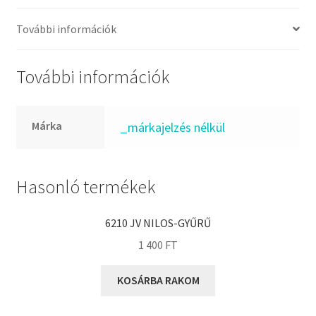
FKM
GLY
További információk
Goodyear
HCH
További információk
Hutchinson
IBB
Márka
_márkajelzés nélkül
IBC
IBU
IKO
Hasonló termékek
INA
6210 JV NILOS-GYŰRŰ
INT
1 400
FT
KBS
KG
KOSÁRBA RAKOM
KML