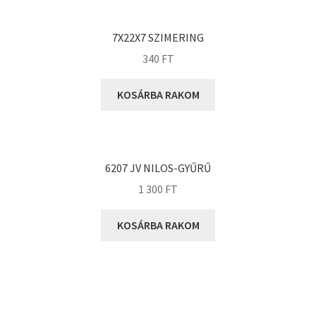
KOYO
Megadyne
7X22X7 SZIMERING
MGK
340
FT
MGM
Mitsuboshi
KOSÁRBA RAKOM
MSC
Nachi
NIS
6207 JV NILOS-GYŰRŰ
NMB
1 300
FT
NSK
KOSÁRBA RAKOM
NTN
Optibelt
PERMAGLIDE
PowerBelt