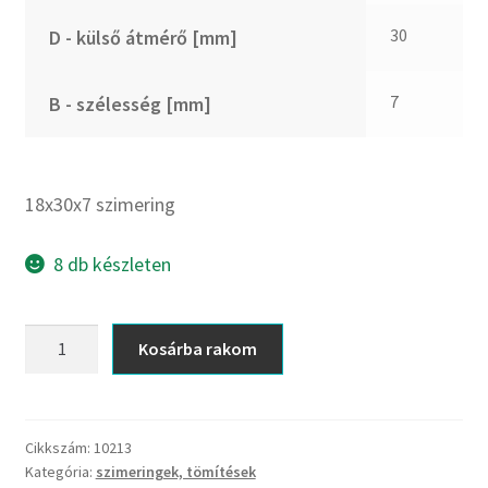
CX
30
D - külső átmérő [mm]
Dichtomatik
DKF
7
B - szélesség [mm]
DTE
E.v.
Elatech
18x30x7 szimering
ESE
Excelbelt
8 db készleten
EZO
FAG
18x30x7
Kosárba rakom
FAG
szimering
FBJ
mennyiség
FK
Cikkszám:
10213
FKL
Kategória:
szimeringek, tömítések