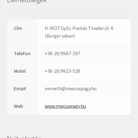
Rexroth
Roulunds
Rubena
Cím
H-9027 Győr, Puskás Tivadar út 4.
SKF
(Berger udvar)
SNR
SWR
Telefon
+36-20/9567-197
teCom
Temapack
Mobil
+36-20/9623-528
TOPROL
Email
nemeth@mwcsapagy.hu
URB
WEST
Web
www.mwcsapagy.hu
WSW
WUH
ZKL