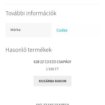
FKM
GLY
További információk
Goodyear
HCH
Márka
Codex
Hutchinson
IBB
IBC
Hasonló termékek
IBU
IKO
628 2Z C3 EZO CSAPÁGY
INA
1 590
FT
INT
KOSÁRBA RAKOM
KBS
KG
KML