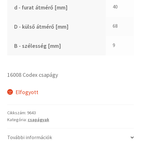
CX
40
d - furat átmérő [mm]
Dichtomatik
DKF
68
D - külső átmérő [mm]
DTE
E.v.
9
B - szélesség [mm]
Elatech
ESE
Excelbelt
16008 Codex csapágy
EZO
FAG
Elfogyott
FAG
FBJ
Cikkszám:
9643
Kategória:
csapágyak
FK
FKL
További információk