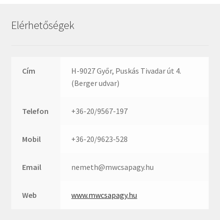
Rexroth
Roulunds
Elérhetőségek
Rubena
SKF
SNR
Cím
H-9027 Győr, Puskás Tivadar út 4.
SWR
(Berger udvar)
teCom
Telefon
+36-20/9567-197
Temapack
TOPROL
Mobil
+36-20/9623-528
URB
WEST
Email
nemeth@mwcsapagy.hu
WSW
WUH
Web
www.mwcsapagy.hu
ZKL