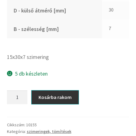
CX
30
D - külső átmérő [mm]
Dichtomatik
DKF
7
B - szélesség [mm]
DTE
E.v.
Elatech
15x30x7 szimering
ESE
Excelbelt
5 db készleten
EZO
FAG
15x30x7
Kosárba rakom
FAG
szimering
FBJ
mennyiség
FK
Cikkszám:
10155
FKL
Kategória:
szimeringek, tömítések