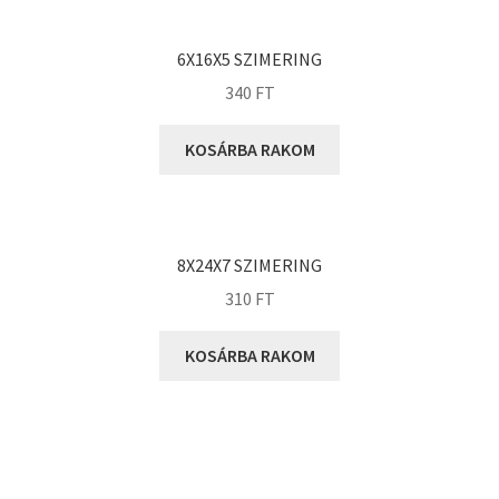
KOYO
Megadyne
6X16X5 SZIMERING
MGK
340
FT
MGM
Mitsuboshi
KOSÁRBA RAKOM
MSC
Nachi
NIS
8X24X7 SZIMERING
NMB
310
FT
NSK
KOSÁRBA RAKOM
NTN
Optibelt
PERMAGLIDE
PowerBelt