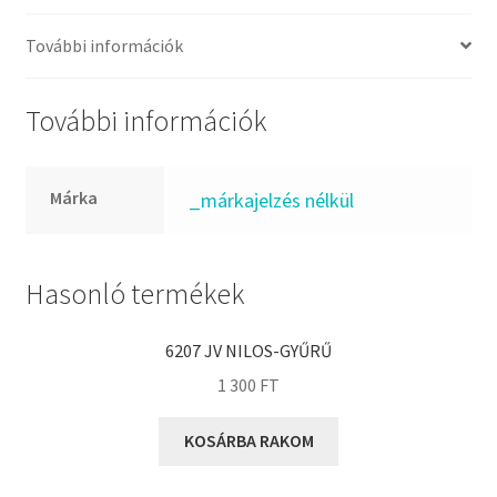
FKM
GLY
További információk
Goodyear
HCH
További információk
Hutchinson
IBB
Márka
_márkajelzés nélkül
IBC
IBU
IKO
Hasonló termékek
INA
6207 JV NILOS-GYŰRŰ
INT
1 300
FT
KBS
KG
KOSÁRBA RAKOM
KML