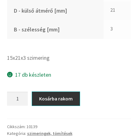
CX
21
D - külső átmérő [mm]
Dichtomatik
DKF
3
B - szélesség [mm]
DTE
E.v.
Elatech
15x21x3 szimering
ESE
Excelbelt
17 db készleten
EZO
FAG
15x21x3
Kosárba rakom
FAG
szimering
FBJ
mennyiség
FK
Cikkszám:
10139
FKL
Kategória:
szimeringek, tömítések