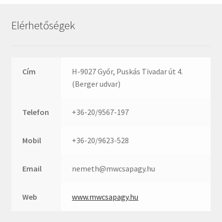
Rexroth
Roulunds
Elérhetőségek
Rubena
SKF
SNR
Cím
H-9027 Győr, Puskás Tivadar út 4.
SWR
(Berger udvar)
teCom
Telefon
+36-20/9567-197
Temapack
TOPROL
Mobil
+36-20/9623-528
URB
WEST
Email
nemeth@mwcsapagy.hu
WSW
WUH
Web
www.mwcsapagy.hu
ZKL