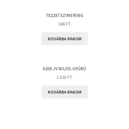
KOYO
Megadyne
7X22X7 SZIMERING
MGK
340
FT
MGM
Mitsuboshi
KOSÁRBA RAKOM
MSC
Nachi
NIS
6206 JV NILOS-GYŰRŰ
NMB
1 020
FT
NSK
KOSÁRBA RAKOM
NTN
Optibelt
PERMAGLIDE
PowerBelt