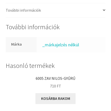
FKM
GLY
További információk
Goodyear
HCH
További információk
Hutchinson
IBB
Márka
_márkajelzés nélkül
IBC
IBU
IKO
Hasonló termékek
INA
6005 ZAV NILOS-GYŰRŰ
INT
710
FT
KBS
KG
KOSÁRBA RAKOM
KML