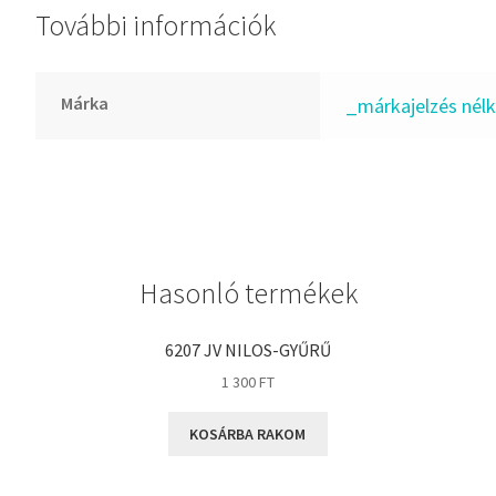
További információk
GLY
Goodyear
HCH
Márka
_márkajelzés nélk
Hutchinson
IBB
IBC
IBU
IKO
Hasonló termékek
INA
INT
6207 JV NILOS-GYŰRŰ
KBS
1 300
FT
KG
KOSÁRBA RAKOM
KML
KOYO