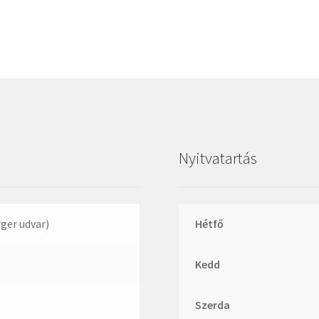
Megadyne
MGK
MGM
Mitsuboshi
MSC
Nachi
NIS
Nyitvatartás
NMB
NSK
NTN
rger udvar)
Hétfő
Optibelt
Kedd
PERMAGLIDE
PowerBelt
Szerda
Rexroth