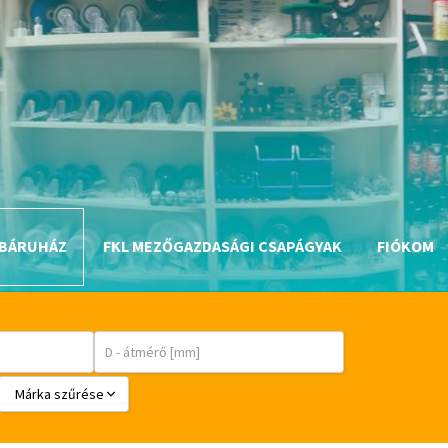
BÁRUHÁZ
FKL MEZŐGAZDASÁGI CSAPÁGYAK
FIÓKOM
Márka szűrése
BABSL