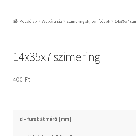
csapágyak és csapágy
csapágyak
Kezdőlap
Webáruház
szimeringek, tömítések
14x35x7 sz
csapágyegységek
csapágyházak
csapágytartozékok
14x35x7 szimering
hajtástechnikai termé
fogaskerekek, foga
agyas- és lapláncke
400
Ft
szíjak, ékszíjak
lineáris technika
szimeringek, tömítés
zégergyűrűk
d - furat átmérő [mm]