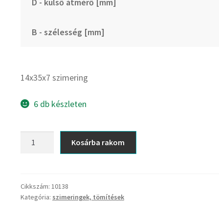
D - külső átmérő [mm]
B - szélesség [mm]
14x35x7 szimering
6 db készleten
14x35x7
Kosárba rakom
szimering
mennyiség
Cikkszám:
10138
Kategória:
szimeringek, tömítések