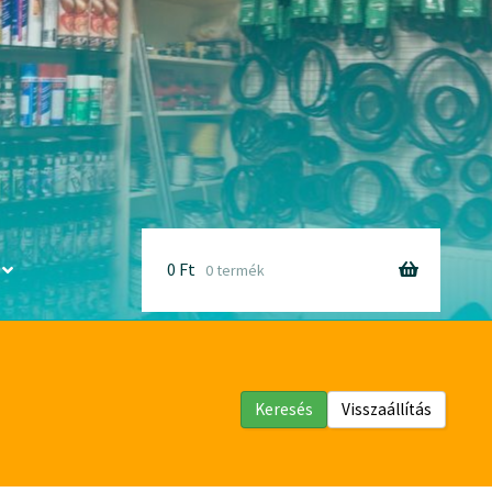
0
Ft
0 termék
Keresés
Visszaállítás