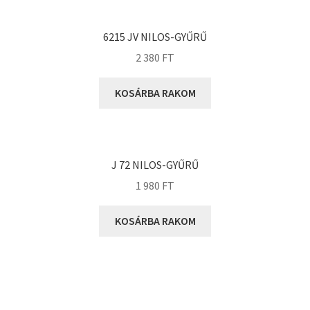
KOYO
Megadyne
6215 JV NILOS-GYŰRŰ
MGK
2 380
FT
MGM
Mitsuboshi
KOSÁRBA RAKOM
MSC
Nachi
NIS
J 72 NILOS-GYŰRŰ
NMB
1 980
FT
NSK
KOSÁRBA RAKOM
NTN
Optibelt
PERMAGLIDE
PowerBelt