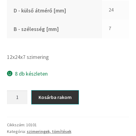
CX
24
D - külső átmérő [mm]
Dichtomatik
DKF
7
B - szélesség [mm]
DTE
E.v.
Elatech
12x24x7 szimering
ESE
Excelbelt
8 db készleten
EZO
FAG
12x24x7
Kosárba rakom
FAG
szimering
FBJ
mennyiség
FK
Cikkszám:
10101
FKL
Kategória:
szimeringek, tömítések