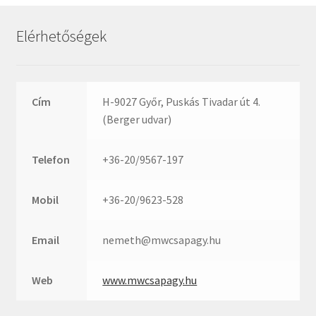
Rexroth
Roulunds
Elérhetőségek
Rubena
SKF
SNR
Cím
H-9027 Győr, Puskás Tivadar út 4.
SWR
(Berger udvar)
teCom
Telefon
+36-20/9567-197
Temapack
TOPROL
Mobil
+36-20/9623-528
URB
WEST
Email
nemeth@mwcsapagy.hu
WSW
WUH
Web
www.mwcsapagy.hu
ZKL