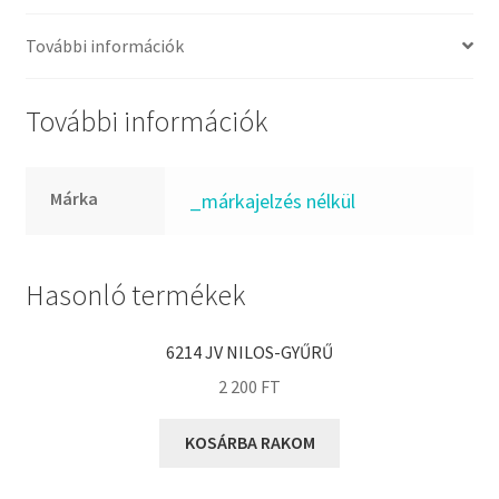
FKM
GLY
További információk
Goodyear
HCH
További információk
Hutchinson
IBB
Márka
_márkajelzés nélkül
IBC
IBU
IKO
Hasonló termékek
INA
6214 JV NILOS-GYŰRŰ
INT
2 200
FT
KBS
KG
KOSÁRBA RAKOM
KML