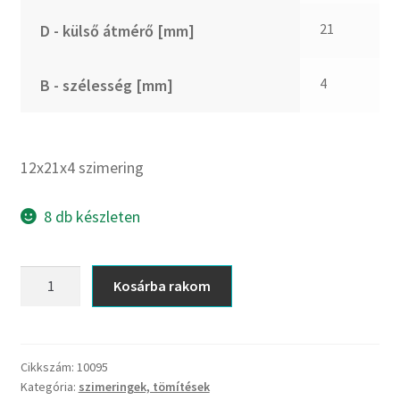
CX
21
D - külső átmérő [mm]
Dichtomatik
DKF
4
B - szélesség [mm]
DTE
E.v.
Elatech
12x21x4 szimering
ESE
Excelbelt
8 db készleten
EZO
FAG
12x21x4
Kosárba rakom
FAG
szimering
FBJ
mennyiség
FK
Cikkszám:
10095
FKL
Kategória:
szimeringek, tömítések