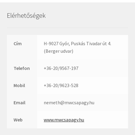
Rexroth
Roulunds
Elérhetőségek
Rubena
SKF
SNR
Cím
H-9027 Győr, Puskás Tivadar út 4.
SWR
(Berger udvar)
teCom
Telefon
+36-20/9567-197
Temapack
TOPROL
Mobil
+36-20/9623-528
URB
WEST
Email
nemeth@mwcsapagy.hu
WSW
WUH
Web
www.mwcsapagy.hu
ZKL