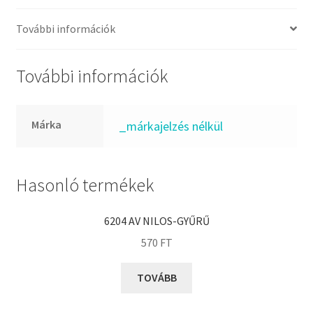
FKM
GLY
További információk
Goodyear
HCH
További információk
Hutchinson
IBB
Márka
_márkajelzés nélkül
IBC
IBU
IKO
Hasonló termékek
INA
6204 AV NILOS-GYŰRŰ
INT
570
FT
KBS
KG
TOVÁBB
KML