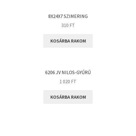
KOYO
Megadyne
8X24X7 SZIMERING
MGK
310
FT
MGM
Mitsuboshi
KOSÁRBA RAKOM
MSC
Nachi
NIS
6206 JV NILOS-GYŰRŰ
NMB
1 020
FT
NSK
KOSÁRBA RAKOM
NTN
Optibelt
PERMAGLIDE
PowerBelt