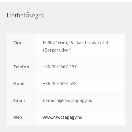
Rexroth
Roulunds
Elérhetőségek
Rubena
SKF
SNR
Cím
H-9027 Győr, Puskás Tivadar út 4.
SWR
(Berger udvar)
teCom
Telefon
+36-20/9567-197
Temapack
TOPROL
Mobil
+36-20/9623-528
URB
WEST
Email
nemeth@mwcsapagy.hu
WSW
WUH
Web
www.mwcsapagy.hu
ZKL