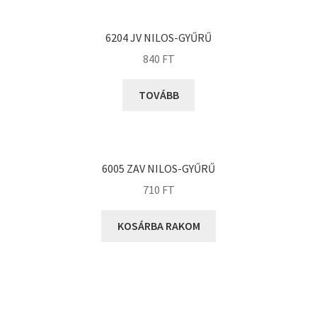
KOYO
Megadyne
6204 JV NILOS-GYŰRŰ
MGK
840
FT
MGM
Mitsuboshi
TOVÁBB
MSC
Nachi
NIS
6005 ZAV NILOS-GYŰRŰ
NMB
710
FT
NSK
KOSÁRBA RAKOM
NTN
Optibelt
PERMAGLIDE
PowerBelt