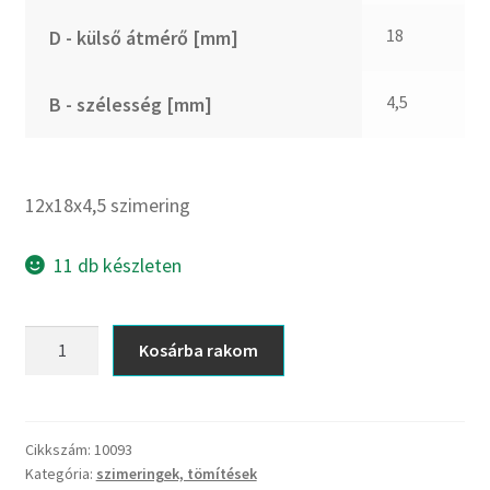
CX
18
D - külső átmérő [mm]
Dichtomatik
DKF
4,5
B - szélesség [mm]
DTE
E.v.
Elatech
12x18x4,5 szimering
ESE
Excelbelt
11 db készleten
EZO
FAG
12x18x4,5
Kosárba rakom
FAG
szimering
FBJ
mennyiség
FK
Cikkszám:
10093
FKL
Kategória:
szimeringek, tömítések