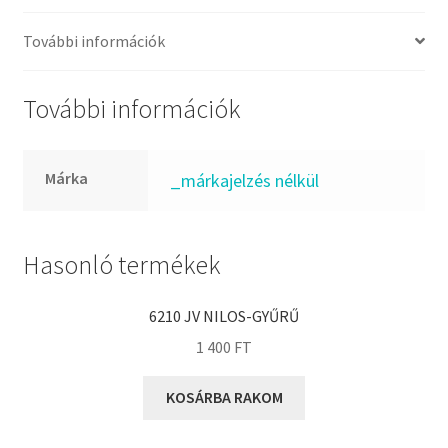
FKM
GLY
További információk
Goodyear
HCH
További információk
Hutchinson
IBB
Márka
_márkajelzés nélkül
IBC
IBU
IKO
Hasonló termékek
INA
6210 JV NILOS-GYŰRŰ
INT
1 400
FT
KBS
KG
KOSÁRBA RAKOM
KML