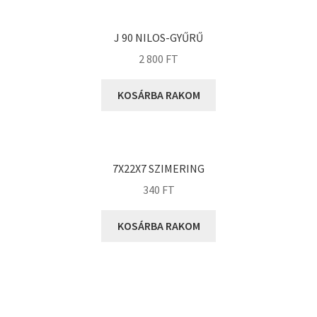
KOYO
Megadyne
J 90 NILOS-GYŰRŰ
MGK
2 800
FT
MGM
Mitsuboshi
KOSÁRBA RAKOM
MSC
Nachi
NIS
7X22X7 SZIMERING
NMB
340
FT
NSK
KOSÁRBA RAKOM
NTN
Optibelt
PERMAGLIDE
PowerBelt