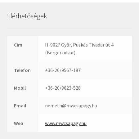
Rexroth
Roulunds
Elérhetőségek
Rubena
SKF
SNR
Cím
H-9027 Győr, Puskás Tivadar út 4.
SWR
(Berger udvar)
teCom
Telefon
+36-20/9567-197
Temapack
TOPROL
Mobil
+36-20/9623-528
URB
WEST
Email
nemeth@mwcsapagy.hu
WSW
WUH
Web
www.mwcsapagy.hu
ZKL