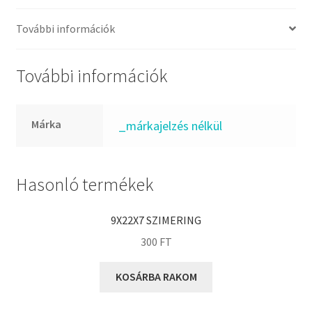
FKM
GLY
További információk
Goodyear
HCH
További információk
Hutchinson
IBB
Márka
_márkajelzés nélkül
IBC
IBU
IKO
Hasonló termékek
INA
9X22X7 SZIMERING
INT
300
FT
KBS
KG
KOSÁRBA RAKOM
KML