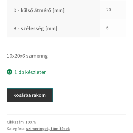
CX
20
D - külső átmérő [mm]
Dichtomatik
DKF
6
B - szélesség [mm]
DTE
E.v.
Elatech
10x20x6 szimering
ESE
Excelbelt
1 db készleten
EZO
FAG
10x20x6
Kosárba rakom
FAG
szimering
FBJ
mennyiség
FK
Cikkszám:
10076
FKL
Kategória:
szimeringek, tömítések