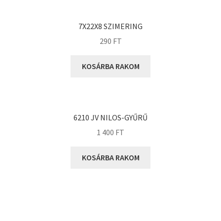
KOYO
Megadyne
7X22X8 SZIMERING
MGK
290
FT
MGM
Mitsuboshi
KOSÁRBA RAKOM
MSC
Nachi
NIS
6210 JV NILOS-GYŰRŰ
NMB
1 400
FT
NSK
KOSÁRBA RAKOM
NTN
Optibelt
PERMAGLIDE
PowerBelt