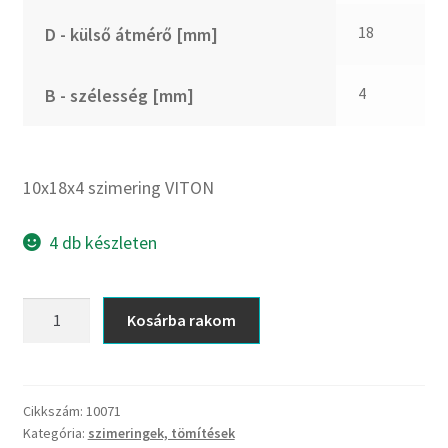
CX
18
D - külső átmérő [mm]
Dichtomatik
DKF
4
B - szélesség [mm]
DTE
E.v.
Elatech
10x18x4 szimering VITON
ESE
Excelbelt
4 db készleten
EZO
FAG
10x18x4
Kosárba rakom
FAG
szimering
FBJ
VITON
mennyiség
FK
Cikkszám:
10071
FKL
Kategória:
szimeringek, tömítések