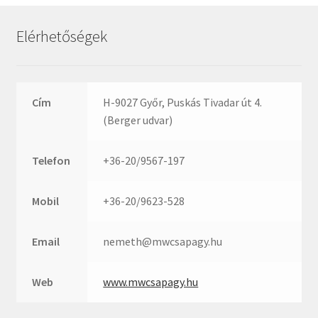
Rexroth
Roulunds
Elérhetőségek
Rubena
SKF
SNR
Cím
H-9027 Győr, Puskás Tivadar út 4.
SWR
(Berger udvar)
teCom
Telefon
+36-20/9567-197
Temapack
TOPROL
Mobil
+36-20/9623-528
URB
WEST
Email
nemeth@mwcsapagy.hu
WSW
WUH
Web
www.mwcsapagy.hu
ZKL