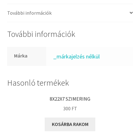
FKM
GLY
További információk
Goodyear
HCH
További információk
Hutchinson
IBB
Márka
_márkajelzés nélkül
IBC
IBU
IKO
Hasonló termékek
INA
8X22X7 SZIMERING
INT
300
FT
KBS
KG
KOSÁRBA RAKOM
KML