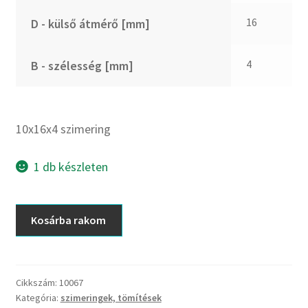
CX
16
D - külső átmérő [mm]
Dichtomatik
DKF
4
B - szélesség [mm]
DTE
E.v.
Elatech
10x16x4 szimering
ESE
Excelbelt
1 db készleten
EZO
FAG
10x16x4
Kosárba rakom
FAG
szimering
FBJ
mennyiség
FK
Cikkszám:
10067
FKL
Kategória:
szimeringek, tömítések