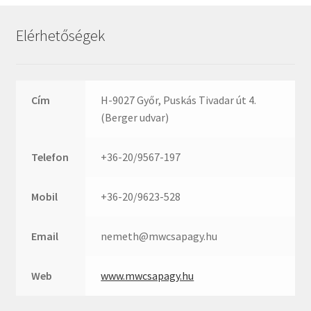
Rexroth
Roulunds
Elérhetőségek
Rubena
SKF
SNR
Cím
H-9027 Győr, Puskás Tivadar út 4.
SWR
(Berger udvar)
teCom
Telefon
+36-20/9567-197
Temapack
TOPROL
Mobil
+36-20/9623-528
URB
WEST
Email
nemeth@mwcsapagy.hu
WSW
WUH
Web
www.mwcsapagy.hu
ZKL