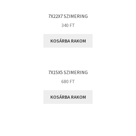
KOYO
Megadyne
7X22X7 SZIMERING
MGK
340
FT
MGM
Mitsuboshi
KOSÁRBA RAKOM
MSC
Nachi
NIS
7X15X5 SZIMERING
NMB
680
FT
NSK
KOSÁRBA RAKOM
NTN
Optibelt
PERMAGLIDE
PowerBelt