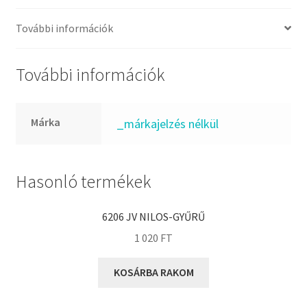
FKM
GLY
További információk
Goodyear
HCH
További információk
Hutchinson
IBB
Márka
_márkajelzés nélkül
IBC
IBU
IKO
Hasonló termékek
INA
6206 JV NILOS-GYŰRŰ
INT
1 020
FT
KBS
KG
KOSÁRBA RAKOM
KML