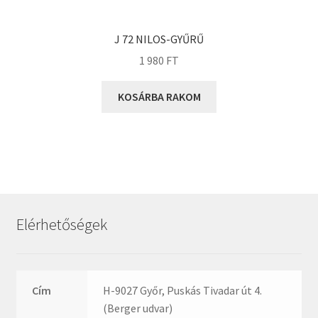
KOYO
Megadyne
J 72 NILOS-GYŰRŰ
MGK
1 980
FT
MGM
Mitsuboshi
KOSÁRBA RAKOM
MSC
Nachi
NIS
NMB
NSK
Elérhetőségek
NTN
Optibelt
PERMAGLIDE
Cím
H-9027 Győr, Puskás Tivadar út 4.
PowerBelt
(Berger udvar)