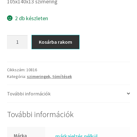
CX
105x140x13 szimering
Dichtomatik
2 db készleten
DKF
DTE
105x140x13
E.v.
Kosárba rakom
szimering
Elatech
mennyiség
ESE
Excelbelt
Cikkszám:
10816
Kategória:
szimeringek, tömítések
EZO
FAG
További információk
FAG
FBJ
További információk
FK
FKL
Márka
_márkajelzés nélkül