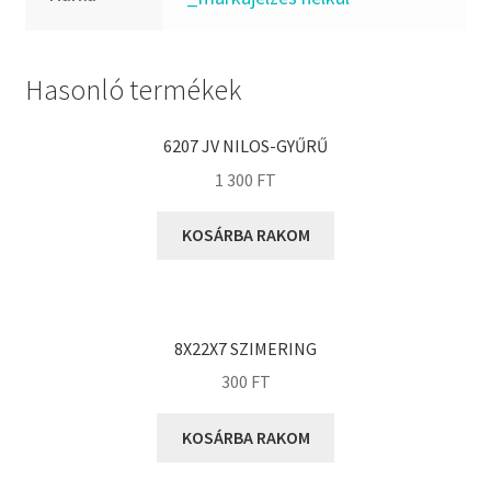
FKM
GLY
Goodyear
Hasonló termékek
HCH
Hutchinson
6207 JV NILOS-GYŰRŰ
IBB
1 300
FT
IBC
KOSÁRBA RAKOM
IBU
IKO
INA
8X22X7 SZIMERING
INT
300
FT
KBS
KG
KOSÁRBA RAKOM
KML