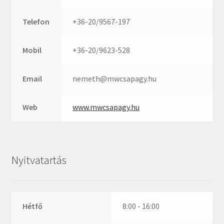
Rexroth
Roulunds
Telefon
+36-20/9567-197
Rubena
SKF
Mobil
+36-20/9623-528
SNR
Email
nemeth@mwcsapagy.hu
SWR
teCom
Web
www.mwcsapagy.hu
Temapack
TOPROL
URB
Nyitvatartás
WEST
WSW
WUH
Hétfő
8:00 - 16:00
ZKL