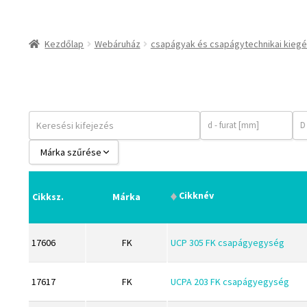
Bando
BECO
Kezdőlap
Webáruház
csapágyak és csapágytechnikai kiegé
CBF-SNH
CDX
CHF
CHI
CMB
Márka szűrése
Codex
BABSL
Codex Extreme
Cikknév
Cikksz.
Márka
Bando
COM-A
BECO
Concar
17606
FK
UCP 305 FK csapágyegység
CBF-SNH
Contitech
CDX
Corteco
17617
FK
UCPA 203 FK csapágyegység
CHF
CX