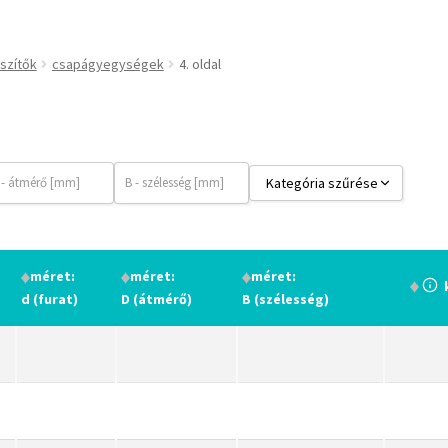
csapágyak
csapágyegységek
szítők
csapágyegységek
4. oldal
csapágyházak
csapágytartozékok
hajtástechnikai termékek
fogaskerekek, fogaslécek
Kategória szűrése
agyas- és laplánckerekek
csapágyak és csapágytechnik
szíjak, ékszíjak
csapágyegységek
lineáris technika
méret:
méret:
méret:
d (furat)
D (átmérő)
B (szélesség)
szimeringek, tömítések
zégergyűrűk