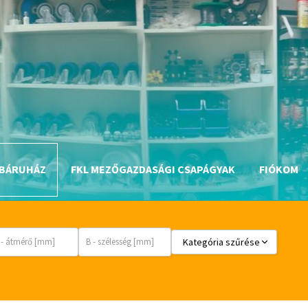
méret:
méret:
méret:
d (furat)
D (átmérő)
B (szélesség)
BÁRUHÁZ
FKL MEZŐGAZDASÁGI CSAPÁGYAK
FIÓKOM
Kategória szűrése
_egyéb
csapágyak és csapágytechnik