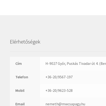
Nachi
Roulunds
NIS
Rubena
NMB
SKF
NSK
SNR
NTN
SWR
Optibelt
Elérhetőségek
teCom
PERMAGLIDE
Temapack
PowerBelt
TOPROL
Rexroth
Cím
H-9027 Győr, Puskás Tivadar út 4. (Be
URB
Roulunds
WEST
Telefon
+36-20/9567-197
Rubena
WSW
SKF
WUH
Mobil
+36-20/9623-528
SNR
ZKL
SWR
ZR
Email
nemeth@mwcsapagy.hu