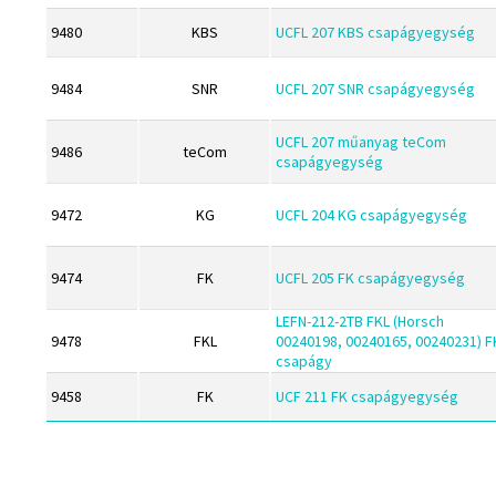
IBC
Megadyne
9480
KBS
UCFL 207 KBS csapágyegység
IBU
MGK
IKO
9484
SNR
UCFL 207 SNR csapágyegység
MGM
INA
Mitsuboshi
UCFL 207 műanyag teCom
9486
teCom
INT
csapágyegység
MSC
KBS
Nachi
9472
KG
UCFL 204 KG csapágyegység
KG
NIS
KML
NMB
9474
FK
UCFL 205 FK csapágyegység
KOYO
NSK
LEFN-212-2TB FKL (Horsch
Megadyne
NTN
9478
FKL
00240198, 00240165, 00240231) F
csapágy
MGK
Optibelt
9458
FK
UCF 211 FK csapágyegység
MGM
PERMAGLIDE
Mitsuboshi
PowerBelt
MSC
Rexroth