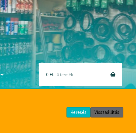
Bruttó
egységár
készlet
Kosárba
0
Ft
0 termék
Keresés
Visszaállítás
ai kiegészítők