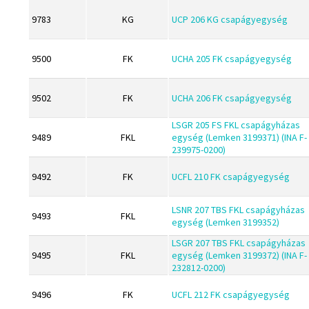
ESE
GLY
9783
KG
UCP 206 KG csapágyegység
Excelbelt
Goodyear
EZO
HCH
9500
FK
UCHA 205 FK csapágyegység
FAG
Hutchinson
FAG
9502
FK
UCHA 206 FK csapágyegység
IBB
FBJ
IBC
LSGR 205 FS FKL csapágyházas
9489
FKL
egység (Lemken 3199371) (INA F-
FK
IBU
239975-0200)
FKL
IKO
9492
FK
UCFL 210 FK csapágyegység
FKM
INA
GLY
LSNR 207 TBS FKL csapágyházas
INT
9493
FKL
egység (Lemken 3199352)
Goodyear
KBS
LSGR 207 TBS FKL csapágyházas
HCH
9495
FKL
egység (Lemken 3199372) (INA F-
KG
232812-0200)
Hutchinson
KML
9496
IBB
FK
UCFL 212 FK csapágyegység
KOYO