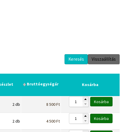
Keresés
Visszaállítás
ai kiegészítők
Bruttó
egységár
készlet
Kosárba
Kosárba
2
db
8 500
Ft
Kosárba
2
db
4 500
Ft