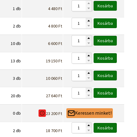
Kosárba
1
db
4 480
Ft
Kosárba
2
db
4 800
Ft
Kosárba
10
db
6 600
Ft
Kosárba
13
db
19 150
Ft
Kosárba
3
db
10 060
Ft
Kosárba
20
db
27 640
Ft
Keressen minket!
0
db
23 200
Ft
Kosárba
2
db
18 700
Ft