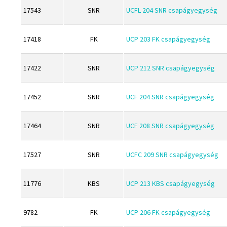
CHI
Dichtomatik
17543
SNR
UCFL 204 SNR csapágyegység
CMB
DKF
Codex
17418
FK
UCP 203 FK csapágyegység
DTE
Codex Extreme
E.v.
17422
SNR
UCP 212 SNR csapágyegység
COM-A
Elatech
Concar
ESE
17452
SNR
UCF 204 SNR csapágyegység
Contitech
Excelbelt
Corteco
EZO
17464
SNR
UCF 208 SNR csapágyegység
CX
FAG
Dichtomatik
17527
SNR
UCFC 209 SNR csapágyegység
FAG
DKF
FBJ
11776
KBS
UCP 213 KBS csapágyegység
DTE
FK
E.v.
FKL
9782
FK
UCP 206 FK csapágyegység
Elatech
FKM