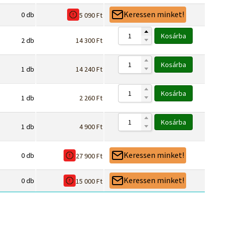
Keressen minket!
0
db
5 090
Ft
Kosárba
2
db
14 300
Ft
Kosárba
1
db
14 240
Ft
Kosárba
1
db
2 260
Ft
Kosárba
1
db
4 900
Ft
Keressen minket!
0
db
27 900
Ft
Keressen minket!
0
db
15 000
Ft