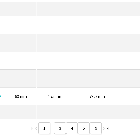
KL
60
mm
175
mm
73,7
mm
...
1
3
4
5
6